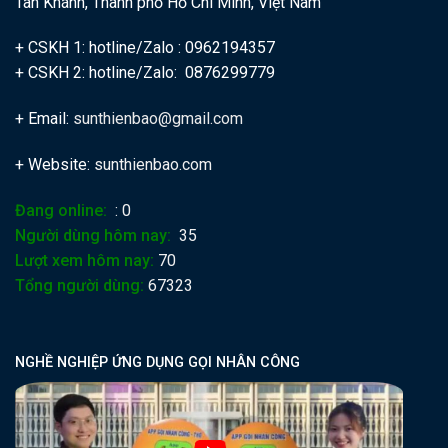
Tân Khánh, Thành phố Hồ Chí Minh, Việt Nam
+ CSKH 1: hotline/Zalo : 0962194357
+ CSKH 2: hotline/Zalo: 0876299779
+ Email:
sunthienbao@gmail.com
+ Website:
sunthienbao.com
Đang online:
: 0
Người dùng hôm nay:
35
Lượt xem hôm nay:
70
Tổng người dùng:
67323
NGHỀ NGHIỆP ỨNG DỤNG GỌI NHÂN CÔNG