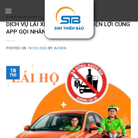
Skip
to
DANH SÁCH DỊCH VỤ
,
DỊCH VỤ
,
GIỚI THIỆU
content
DỊCH VỤ LÁI XE HỘ AN TOÀN – TIỆN LỢI CÙNG
APP GỌI NHÂN CÔNG
POSTED ON
18/05/2026
BY
ADMIN
18
Th5