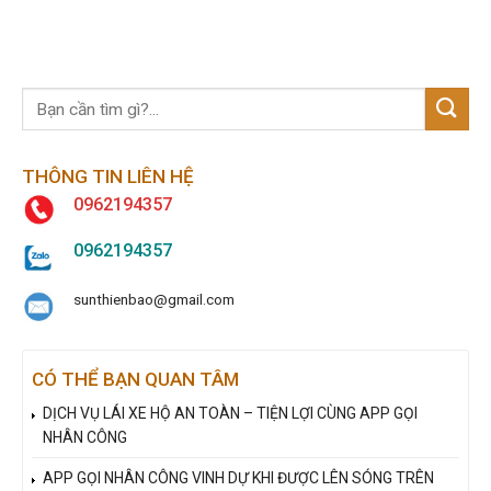
THÔNG TIN LIÊN HỆ
0962194357
0962194357
sunthienbao@gmail.com
CÓ THỂ BẠN QUAN TÂM
DỊCH VỤ LÁI XE HỘ AN TOÀN – TIỆN LỢI CÙNG APP GỌI
NHÂN CÔNG
APP GỌI NHÂN CÔNG VINH DỰ KHI ĐƯỢC LÊN SÓNG TRÊN