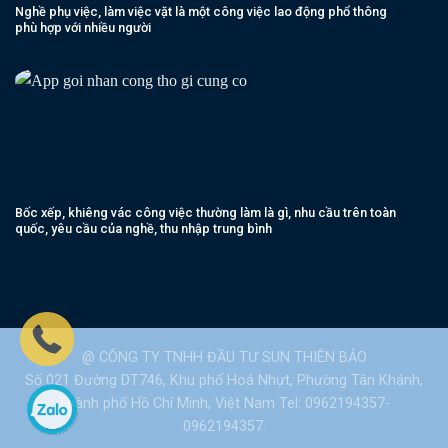
Nghề phụ việc, làm việc vặt là một công việc lao động phổ thông
phù hợp với nhiều người
Bốc xếp, khiêng vác công việc thường làm là gì, nhu cầu trên toàn
quốc, yêu cầu của nghề, thu nhập trung bình
@ CÔNG TY TNHH ĐẦU TƯ SUN THIÊN BẢO
Số 021 Đường DT746, Khu phố Hoá Nhựt, Phường Tân Khánh,
Thành phố Hồ Chí Minh, Việt Nam Tel: 0962194357-
0962194357.